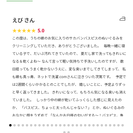
えび さん
★
★
★
★
★
5.0
この度は、うちの娘のお気に入りのサカバンバスピスのぬいぐるみを
クリーニングしていただき、ありがとうございました。 毎晩一緒に寝
ている子で、だいぶ汚れてきていたので、 夏だし家で洗ってもきれいに
なる＆乾くよね～ なんて言って軽い気持ちで手洗いしたのですが、 数
日経ってもうまく乾かないうえに、変な臭いまでしてきてしまって、 私
も娘も真っ青、ネットで洗濯.comさんに泣きついた次第です。 予定で
は2週間くらいかかるとのことでしたが、 嬉しいことに、予定よりずっ
と早く返ってきました。 きれいになって、もちろん気になる臭いも消え
ていました。 しっかり中の綿が乾いてふっくらした感じに見えたの
か、 「バスピス、ちょっと太ったんじゃない？」 とか、ぬいぐるみの
おなかに顔をうずめて 「なんかお日様の匂いがする～！バスピス、魚
なのに！」 とか言って笑っている娘を見て、心の底からホッとしまし
た。 一時は、娘の大切なぬいぐるみを、私の洗濯の失敗から手放すよ