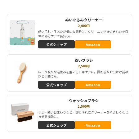
ぬいぐるみクリーナー
2,000円
軽い汚れ・手あかが気になる時に。クリーニング後のきれいを日
常の部分ケアで長持ち。
公式ショップ
Amazon
ぬいブラシ
2,500円
ほこり取りや毛並みを整える日常ケアに。撮影前やお出かけ前の
ひと手間にも。
公式ショップ
Amazon
ウォッシュブラシ
1,500円
手足・縫い目まわりなど、部分汚れにクリーナーをやさしくなじ
ませる補助に。
公式ショップ
Amazon