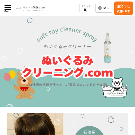
注文する
POINT
JA
0
納期は18日
Menu