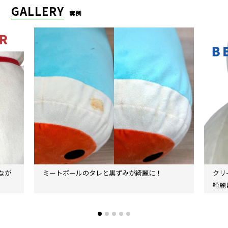
GALLERY
実例
なが
ミートボールのタレと黒ずみが綺麗に！
クリ
綺麗