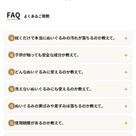
うに言わなければいけないのではと、本当に肝を冷やしたのですが、
FAQ
こうしてまた娘と一緒に布団にくるまっているバスピスが見れて良かっ
よくあるご質問
たです。 また、他のぬいぐるみ達もお願いするかもしれませんが、 そ
の際はどうぞよろしくお願いいたします。 この度は、本当にありがと
うございました！
拭くだけで本当にぬいぐるみの汚れが落ちるのか教えて。
Q
レビュー
＞ CLICK MORE
子供が触っても安全な成分か教えて。
Q
どんなぬいぐるみに使えるのか教えて。
Q
洗えないぬいぐるみにも使えるのか教えて。
Q
ぬいぐるみの黄ばみや黒ずみは落ちるのか教えて。
Q
使用期限があるのか教えて。
Q