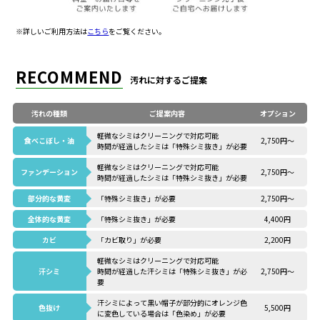
※詳しいご利用方法は
こちら
をご覧ください。
RECOMMEND
汚れに対するご提案
汚れの種類
ご提案内容
オプション
軽微なシミはクリーニングで対応可能
食べこぼし・油
2,750円～
時間が経過したシミは「特殊シミ抜き」が必要
軽微なシミはクリーニングで対応可能
ファンデーション
2,750円～
時間が経過したシミは「特殊シミ抜き」が必要
部分的な黄変
「特殊シミ抜き」が必要
2,750円～
全体的な黄変
「特殊シミ抜き」が必要
4,400円
カビ
「カビ取り」が必要
2,200円
軽微なシミはクリーニングで対応可能
汗シミ
時間が経過した汗シミは「特殊シミ抜き」が必
2,750円～
要
汗シミによって黒い帽子が部分的にオレンジ色
色抜け
5,500円
に
変色している場合は「色染め」が必要