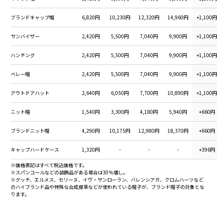
ブランドキャップ帽
6,820円
10,230円
12,320円
14,960円
+1,100
サンバイザー
2,420円
5,500円
7,040円
9,900円
+1,100
ハンチング
2,420円
5,500円
7,040円
9,900円
+1,100
ベレー帽
2,420円
5,500円
7,040円
9,900円
+1,100
アウトドアハット
2,640円
6,050円
7,700円
10,890円
+1,100
ニット帽
1,540円
3,300円
4,180円
5,940円
+660円
ブランドニット帽
4,290円
10,175円
12,980円
18,370円
+660円
キャップハードケース
1,320円
-
-
-
+396円
※価格表記はすべて税込価格です。
※スパンコールなどの装飾品がある場合は30％増し。
※グッチ、エルメス、セリーヌ、イヴ・サンローラン、バレンシアガ、クロムハーツなど
のハイブランド品や特殊な合成皮革などが使われている帽子が、ブランド帽子の対象とな
ります。