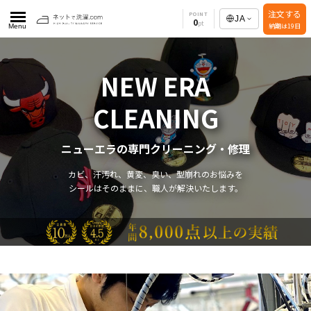
注文する
POINT
JA
0
納期は19日
Menu
NEW ERA
CLEANING
ニューエラの専門クリーニング・修理
カビ、汗汚れ、黄変、臭い、型崩れのお悩みを
シールはそのままに、職人が解決いたします。