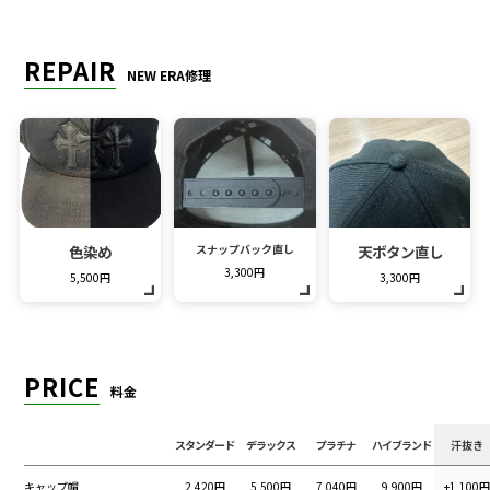
REPAIR
NEW ERA修理
色染め
スナップバック直し
天ボタン直し
3,300円
5,500円
3,300円
PRICE
料金
スタンダード
デラックス
プラチナ
ハイブランド
汗抜き
キャップ帽
2,420円
5,500円
7,040円
9,900円
+1,100