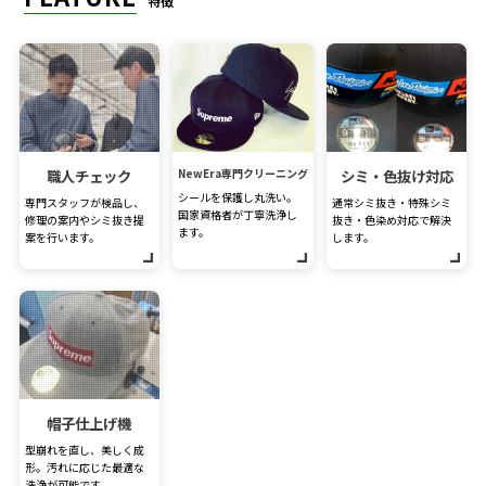
特徴
職人チェック
NewEra専門クリーニング
シミ・色抜け対応
シールを保護し丸洗い。
専門スタッフが検品し、
通常シミ抜き・特殊シミ
国家資格者が丁寧洗浄し
修理の案内やシミ抜き提
抜き・色染め対応で解決
ます。
案を行います。
します。
帽子仕上げ機
型崩れを直し、美しく成
形。汚れに応じた最適な
洗浄が可能です。