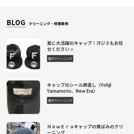
BLOG
クリーニング・修理事例
夏に大活躍のキャップ！汗ジミもお任
せください☺
帽子クリーニング
キャップのシール跡直し（Yohji
Yamamoto、New Era）
帽子クリーニング
ＮｅｗＥｒａキャップの黄ばみのクリ
ーニング