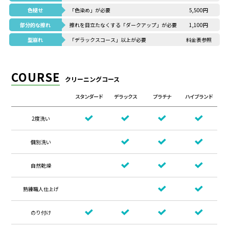
色褪せ
「色染め」が必要
5,500円
部分的な擦れ
擦れを目立たなくする「ダークアップ」が必要
1,100円
型崩れ
「デラックスコース」以上が必要
料金表参照
COURSE
クリーニングコース
スタンダード
デラックス
プラチナ
ハイブランド
2度洗い
個別洗い
自然乾燥
熟練職人仕上げ
のり付け