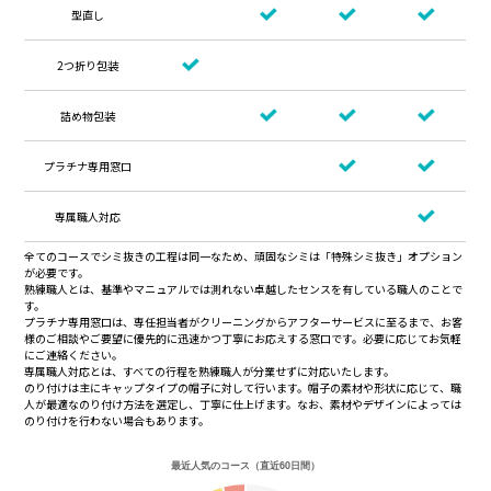
型直し
2つ折り包装
詰め物包装
プラチナ専用窓口
専属職人対応
全てのコースでシミ抜きの工程は同一なため、頑固なシミは「特殊シミ抜き」オプション
が必要です。
熟練職人とは、基準やマニュアルでは測れない卓越したセンスを有している職人のことで
す。
プラチナ専用窓口は、専任担当者がクリーニングからアフターサービスに至るまで、お客
様のご相談やご要望に優先的に迅速かつ丁寧にお応えする窓口です。必要に応じてお気軽
にご連絡ください。
専属職人対応とは、すべての行程を熟練職人が分業せずに対応いたします。
のり付けは主にキャップタイプの帽子に対して行います。帽子の素材や形状に応じて、職
人が最適なのり付け方法を選定し、丁寧に仕上げます。なお、素材やデザインによっては
のり付けを行わない場合もあります。