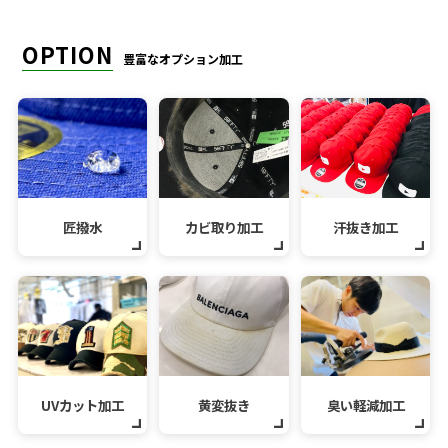
OPTION
豊富なオプション加工
匠撥水
カビ取り加工
汗抜き加工
UVカット加工
黄変抜き
臭い軽減加工