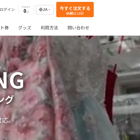
今すぐ注文する
POINT
ログイン
0
JA
納期は18日
ト券
グッズ
利用方法
問い合わせ
NG
ング
対応。