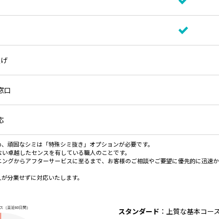
上げ
窓口
応
め、頑固なシミは「特殊シミ抜き」オプションが必要です。
ない卓越したセンスを有している職人のことです。
ニングからアフターサービスに至るまで、お客様のご相談やご要望に優先的に迅速か
人が分業せずに対応いたします。
スタンダード
：上質な基本コー