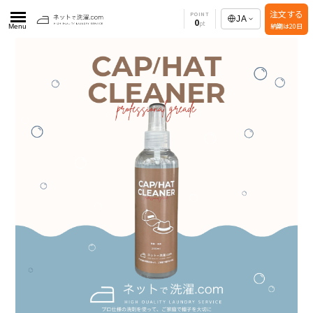
注文する
POINT
JA
0
納期は20日
Menu