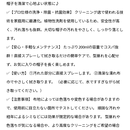
帽子を清潔で心地よい状態に♪
✅【プロ仕様の洗浄・除菌・抗菌効果】 クリーニング店で使われる技
術を家庭用に最適化。植物性洗剤を使用しているため、安全性が高
く、汚れ落ちも抜群。大切な帽子の汚れをやさしく、しっかり落とし
ます。
✅【安心・手軽なメンテナンス】 たっぷり200mlの容量でコスパ抜
群！直接スプレーして拭き取るだけの簡単ケアで、型崩れを心配せ
ず、お気に入りの帽子を長く楽しめます。
✅【使い方】 ①汚れた部分に直接スプレーします。 ②清潔な濡れ布
巾でやさしく拭き取ります。 （必要に応じて、水ですすぎながら拭
き取ってください。）
✅【注意事項】 布地によっては色落ちや変色する場合がありますの
で、使用前に目立たない箇所でテストしてください。 頑固な汚れや
経年によるシミなどには効果が限定的な場合があります。 型崩れや
色落ちが気になる場合や、より高度なクリーニングをご希望の場合