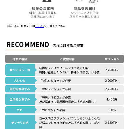
※詳しいご利用方法は
こちら
をご覧ください。
RECOMMEND
汚れに対するご提案
汚れの種類
ご提案内容
オプション
軽微なシミはクリーニングで対応可能
食べこぼし・油
2,750円～
時間が経過したシミは「特殊シミ抜き」が必要
古いシミ
「特殊シミ抜き」が必要
2,200円～
部分的な黒ずみ
「特殊シミ抜き」が必要
2,750円～
「特殊シミ抜き」が必要
全体的な黒ずみ
4,400円
埃が絡まってる原因の場合は「毛並み直し」
カビ
「カビ取り」が必要
+50%
コース内のブラッシングでは治らないような
毛
チリチリの毛
が絡んでしまった毛並みは「毛並み直し」が必
2,750円～
要