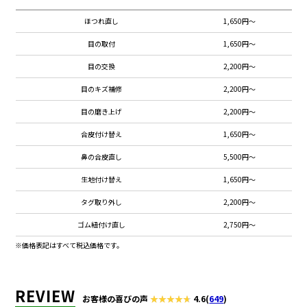
ほつれ直し
1,650円～
目の取付
1,650円～
目の交換
2,200円～
目のキズ補修
2,200円～
目の磨き上げ
2,200円～
合皮付け替え
1,650円～
鼻の合皮直し
5,500円～
生地付け替え
1,650円～
タグ取り外し
2,200円～
ゴム紐付け直し
2,750円～
※価格表記はすべて税込価格です。
REVIEW
お客様の喜びの声
4.6
(
649
)