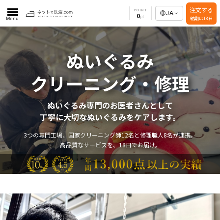
注文する
POINT
JA
0
納期は18日
Menu
ぬいぐるみ
クリーニング・修理
ぬいぐるみ専門のお医者さんとして
丁寧に大切なぬいぐるみをケアします。
3つの専門工場、国家クリーニング師12名と修理職人8名が連携。
高品質なサービスを、18日でお届け。