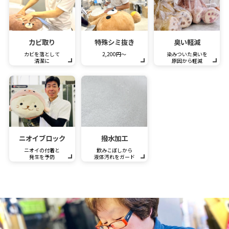
カビ取り
特殊シミ抜き
臭い軽減
カビを落として
2,200円～
染みついた臭いを
清潔に
原因から軽減
ニオイブロック
撥水加工
ニオイの付着と
飲みこぼしから
発生を予防
液体汚れをガード