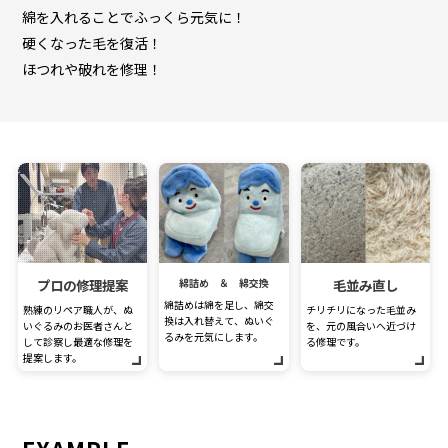
綿を入れることでふっくら元気に！
硬くなった毛を復活！
ほつれや破れを修理！
プロの修理提案
綿詰め ＆ 綿交換
毛並み直し
綿詰めは綿を足し、綿交
熟練のリペア職人が、ぬ
チリチリになった毛並み
換は入れ替えて、ぬいぐ
いぐるみのお医者さんと
を、元の風合いへ近づけ
るみを元気にします。
して診察し最適な修理を
る修理です。
提案します。