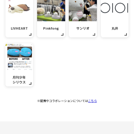
LIVHEART
Pinkfong
サンリオ
丸井
月刊少年
シリウス
※提携やコラボレーションについては
こちら