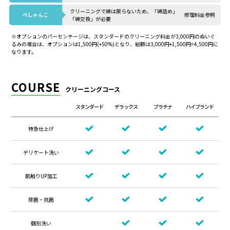
クリーニングで綿は戻らないため、
「綿詰め」
ぺしゃんこ
修理料金参照
「綿交換」が必要
※オプションのパーセンテージは、スタンダードのクリーニング料金が3,000円のぬいぐ
るみの場合は、オプションは1,500円(+50%)となり、総額は3,000円+1,500円=4,500円に
なります。
COURSE
クリーニングコース
スタンダード
デラックス
プラチナ
ハイブランド
特急仕上げ
デリケート洗い
肌触りUP加工
除菌・抗菌
個別洗い