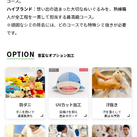
コース。
ハイブランド
：想い出の詰まった大切なぬいぐるみを、熟練職
人が全工程を一貫して担当する最高級コース。
※頑固なシミの除去には、どのコースでも特殊シミ抜きが必要
です。
OPTION
豊富なオプション加工
防ダニ
UVカット加工
汗抜き
ダニを防いで
日焼けを抑え
汗を落として
清潔長持ち
色あせガード
黄ばみ予防