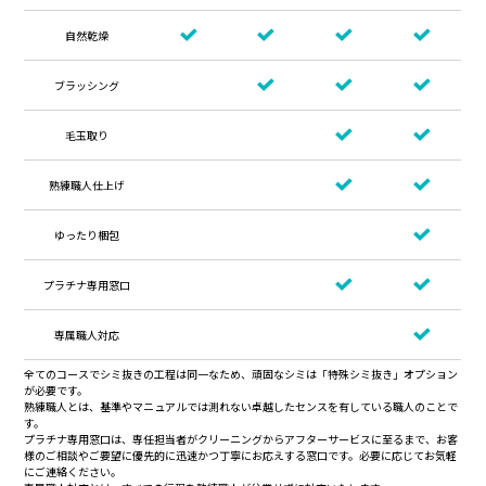
自然乾燥
ブラッシング
毛玉取り
熟練職人仕上げ
ゆったり梱包
プラチナ専用窓口
専属職人対応
全てのコースでシミ抜きの工程は同一なため、頑固なシミは「特殊シミ抜き」オプション
が必要です。
熟練職人とは、基準やマニュアルでは測れない卓越したセンスを有している職人のことで
す。
プラチナ専用窓口は、専任担当者がクリーニングからアフターサービスに至るまで、お客
様のご相談やご要望に優先的に迅速かつ丁寧にお応えする窓口です。必要に応じてお気軽
にご連絡ください。