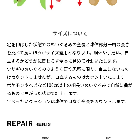
～220cm
23,100円
34,650円
46,200円
69,300円
+4,620円
+4,
～230cm
24,200円
36,300円
48,400円
72,600円
+4,840円
+4,
～240cm
25,300円
37,950円
50,600円
75,900円
+5,060円
+5,
サイズについて
～250cm
26,400円
39,600円
52,800円
79,200円
+5,280円
+5,
足を伸ばした状態でのぬいぐるみの全長と球体部分一周の長さ
～260cm
27,500円
41,250円
55,000円
82,500円
+5,500円
+5,
を比べて長いほうがサイズ適用となります。胴体や手足は、自
立するかどうかに関わらず全長に含めて計測いたします。
～270cm
28,600円
42,900円
57,200円
85,800円
+5,720円
+5,
ウサギのぬいぐるみのような耳や尻尾に限り、自立しないもの
～280cm
29,700円
44,550円
59,400円
89,100円
+5,940円
+5,
はカウントしませんが、自立するものはカウントいたします。
ポケモンやヘビなど100㎝以上の細長いぬいぐるみで自然に曲が
～290cm
30,800円
46,200円
61,600円
92,400円
+6,160円
+6,
るものは曲がった状態で計測します。
～300cm
31,900円
47,850円
63,800円
95,700円
+6,380円
+6,
平べったいクッションは球体ではなく全長をカウントします。
REPAIR
修理料金
修理名
価格