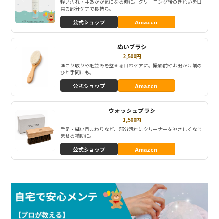
軽い汚れ・手あかが気になる時に。クリーニング後のきれいを日
常の部分ケアで長持ち。
公式ショップ
Amazon
ぬいブラシ
2,500円
ほこり取りや毛並みを整える日常ケアに。撮影前やお出かけ前の
ひと手間にも。
公式ショップ
Amazon
ウォッシュブラシ
1,500円
手足・縫い目まわりなど、部分汚れにクリーナーをやさしくなじ
ませる補助に。
公式ショップ
Amazon