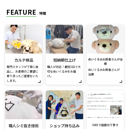
FEATURE
特徴
カルテ検品
短納期仕上げ
ぬいぐるみお医者さんが治
療
専門スタッフが丁寧に検
職人が対応！最短5日で大
ぬいぐるみお医者さんが
品し、お客様のご要望に
切なぬいぐるみをお届
治療
寄り添ったご提案をいた
け。
します。
職人シミ抜き技術
ショップ持ち込み
SNSで話題の丁寧さ