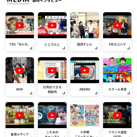
取材インタビュー
TBS「Nスタ」
にじさんじ
読売テレビ
FMヨコハマ
行列のできる
NHK
ABEMA
スクール革命
相談所
こたみの
小学館
フランス通信
香港メディア
チャンネル
「ぷっちぐみ」
(AFP)