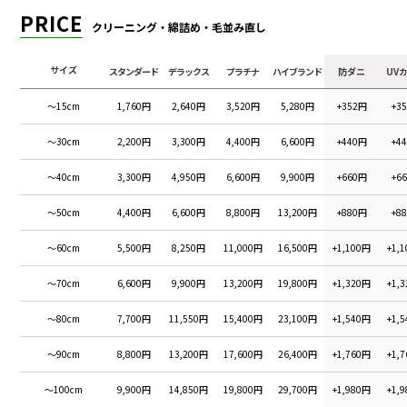
PRICE
クリーニング・綿詰め・毛並み直し
サイズ
スタンダード
デラックス
プラチナ
ハイブランド
防ダニ
UV
～15cm
1,760円
2,640円
3,520円
5,280円
+352円
+3
～30cm
2,200円
3,300円
4,400円
6,600円
+440円
+4
～40cm
3,300円
4,950円
6,600円
9,900円
+660円
+6
～50cm
4,400円
6,600円
8,800円
13,200円
+880円
+8
～60cm
5,500円
8,250円
11,000円
16,500円
+1,100円
+1,
～70cm
6,600円
9,900円
13,200円
19,800円
+1,320円
+1,
～80cm
7,700円
11,550円
15,400円
23,100円
+1,540円
+1,
～90cm
8,800円
13,200円
17,600円
26,400円
+1,760円
+1,
～100cm
9,900円
14,850円
19,800円
29,700円
+1,980円
+1,