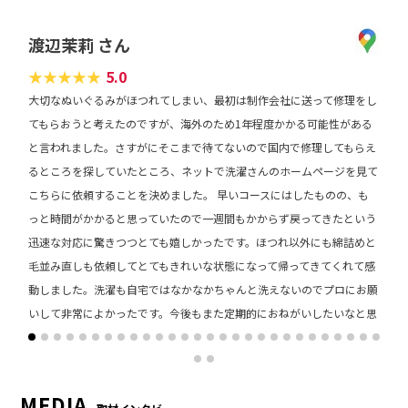
渡辺茉莉 さん
★
★
★
★
★
5.0
大切なぬいぐるみがほつれてしまい、最初は制作会社に送って修理をし
てもらおうと考えたのですが、海外のため1年程度かかる可能性がある
と言われました。さすがにそこまで待てないので国内で修理してもらえ
るところを探していたところ、ネットで洗濯さんのホームページを見て
こちらに依頼することを決めました。 早いコースにはしたものの、も
っと時間がかかると思っていたので一週間もかからず戻ってきたという
迅速な対応に驚きつつとても嬉しかったです。ほつれ以外にも綿詰めと
毛並み直しも依頼してとてもきれいな状態になって帰ってきてくれて感
動しました。洗濯も自宅ではなかなかちゃんと洗えないのでプロにお願
いして非常によかったです。今後もまた定期的におねがいしたいなと思
います。ありがとうございました。
レビュー
＞ CLICK MORE
MEDIA