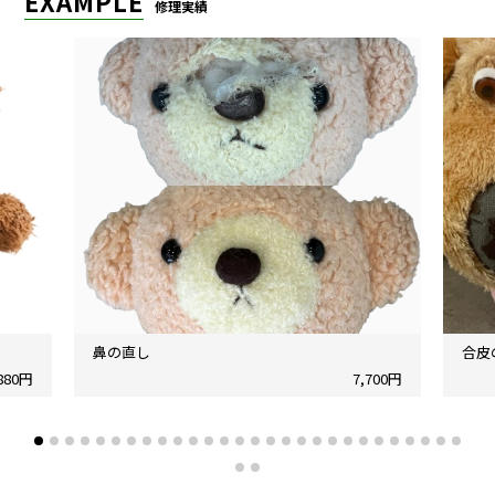
EXAMPLE
修理実績
鼻の直し
合皮
,880円
7,700円