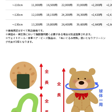
～110cm
11,000円
16,500円
22,000円
33,000円
+2,200円
+2,
～120cm
12,100円
18,150円
24,200円
36,300円
+2,420円
+2,
～130cm
13,200円
19,800円
26,400円
39,600円
+2,640円
+2,
※価格表記はすべて税込価格です。
※綿詰め・綿交換において複数個所開く必要がある場合は別途加算されます。
～140cm
14,300円
21,450円
28,600円
42,900円
+2,860円
+2,
※ウェイトドール・体重ベア・ビーズ製品は、「ぬいぐるみ特殊」扱いとなりクリーニン
グ代金が2倍となります。
～150cm
15,400円
23,100円
30,800円
46,200円
+3,080円
+3,
～160cm
16,500円
24,750円
33,000円
49,500円
+3,300円
+3,
～170cm
17,600円
26,400円
35,200円
52,800円
+3,520円
+3,
～180cm
18,700円
28,050円
37,400円
56,100円
+3,740円
+3,
～190cm
19,800円
29,700円
39,600円
59,400円
+3,960円
+3,
～200cm
20,900円
31,350円
41,800円
62,700円
+4,180円
+4,
～210cm
22,000円
33,000円
44,000円
66,000円
+4,400円
+4,