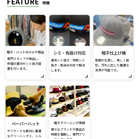
FEATURE
特徴
帽子・ハットのカルテ検品
シミ・色抜け対応
帽子仕上げ機
専門スタッフが検品し、
通常シミ抜き・特殊シミ
型崩れを直し、美しく成
修理の案内やシミ抜き提
抜き・色染め対応で解決
形。汚れに応じた最適な
案を行います。
します。
洗浄が可能です。
ペーパーハット
帽子クリーニング実績
様々なブランドや製品の
デリケートな素材に最適
特徴を理解し、専門クリ
なクリーニングと、シル