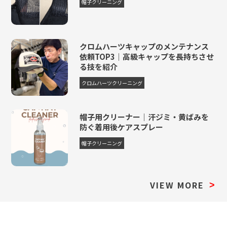
帽子クリーニング
キャップハードケース
1,320円
-
-
-
+396円
クロムハーツキャップのメンテナンス
依頼TOP3｜高級キャップを長持ちさせ
る技を紹介
クロムハーツクリーニング
帽子用クリーナー｜汗ジミ・黄ばみを
防ぐ着用後ケアスプレー
帽子クリーニング
VIEW MORE
>