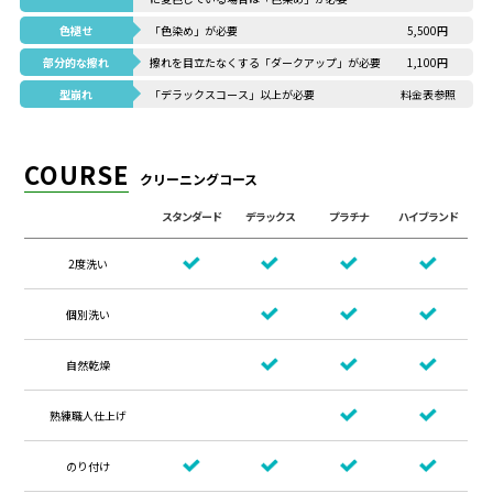
色褪せ
「色染め」が必要
5,500円
部分的な擦れ
擦れを目立たなくする「ダークアップ」が必要
1,100円
型崩れ
「デラックスコース」以上が必要
料金表参照
COURSE
クリーニングコース
スタンダード
デラックス
プラチナ
ハイブランド
2度洗い
個別洗い
自然乾燥
熟練職人仕上げ
のり付け