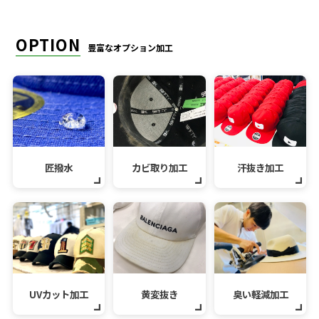
OPTION
豊富なオプション加工
匠撥水
カビ取り加工
汗抜き加工
UVカット加工
黄変抜き
臭い軽減加工