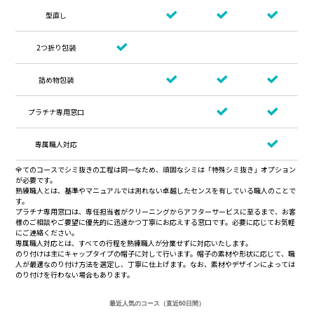
型直し
2つ折り包装
詰め物包装
プラチナ専用窓口
専属職人対応
全てのコースでシミ抜きの工程は同一なため、頑固なシミは「特殊シミ抜き」オプション
が必要です。
熟練職人とは、基準やマニュアルでは測れない卓越したセンスを有している職人のことで
す。
プラチナ専用窓口は、専任担当者がクリーニングからアフターサービスに至るまで、お客
様のご相談やご要望に優先的に迅速かつ丁寧にお応えする窓口です。必要に応じてお気軽
にご連絡ください。
専属職人対応とは、すべての行程を熟練職人が分業せずに対応いたします。
のり付けは主にキャップタイプの帽子に対して行います。帽子の素材や形状に応じて、職
人が最適なのり付け方法を選定し、丁寧に仕上げます。なお、素材やデザインによっては
のり付けを行わない場合もあります。