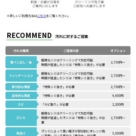
※詳しいご利用方法は
こちら
をご覧ください。
RECOMMEND
汚れに対するご提案
汚れの種類
ご提案内容
オプション
軽微なシミはクリーニングで対応可能
食べこぼし・油
2,750円～
時間が経過したシミは「特殊シミ抜き」が必要
軽微なシミはクリーニングで対応可能
ファンデーション
2,750円～
時間が経過したシミは「特殊シミ抜き」が必要
部分的な黄変
「特殊シミ抜き」が必要
2,750円～
全体的な黄変
「特殊シミ抜き」が必要
4,400円
カビ
「カビ取り」が必要
2,200円
軽微なシミはクリーニングで対応可能
汗シミ
時間が経過した汗シミは「特殊シミ抜き」が必
2,750円～
要
汗シミによって黒い帽子が部分的にオレンジ色
色抜け
5,500円
に
変色している場合は「色染め」が必要