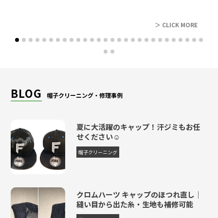
官帽
2,200円
4,950円
6,380円
8,910円
+1,100
＞ CLICK MORE
官帽カバー
990円
1,925円
2,420円
3,520円
+660円
白帽子
935円
2,338円
2,992円
4,208円
+330円
ネット帽
715円
1,788円
2,288円
3,218円
+330円
BLOG
コック帽
2,475円
6,188円
7,920円
11,138円
+330円
帽子クリーニング・修理事例
ナースキャップ
1,705円
4,263円
5,456円
7,673円
+495円
夏に大活躍のキャップ！汗ジミもお任
カチューシャ
2,420円
6,050円
7,744円
10,890円
+495円
せください☺
キャラクター帽子
2,860円
7,150円
9,152円
12,870円
+495円
帽子クリーニング
レザー付帽子
4,180円
9,900円
12,650円
17,820円
+1,100
レザーハット
9,020円
13,530円
16,280円
19,800円
+2,706
クロムハーツ キャップのほつれ直し｜
縫い目から出た糸・生地も補修可能
レザー帽子
7,260円
10,890円
13,090円
15,950円
+2,178