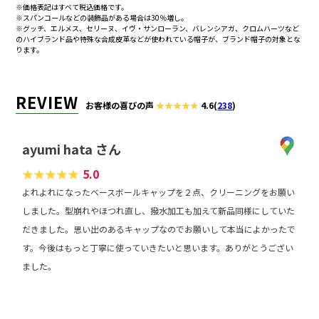
※価格表記はすべて税込価格です。
ヴィンテージハット
※スパンコールなどの装飾品がある場合は30％増し。
11,220円
16,830円
20,240円
24,640円
+1,100
※グッチ、エルメス、セリーヌ、イヴ・サンローラン、バレンシアガ、クロムハーツなど
のハイブランド品や特殊な合成皮革などが使われている帽子が、ブランド帽子の対象とな
シルクハット
5,390円
12,925円
16,500円
23,320円
+1,100
ります。
ブランドハット
6,820円
10,230円
12,320円
14,960円
+1,100
REVIEW
キャペリン
3,080円
7,150円
9,130円
12,870円
+1,100
お客様の喜びの声
4.6
(
238
)
麦わら帽子
4,290円
10,175円
12,980円
18,370円
+1,100
ayumi hata さん
学帽
1,760円
3,850円
4,950円
6,930円
+1,100
★
★
★
★
★
5.0
園帽
1,980円
4,400円
5,610円
7,920円
+1,100
よれよれになったベースボールキャップを２点、クリーニングをお願い
しました。型崩れやほつれ直し、撥水加工も加えて新品同様にしていた
園帽
1,980円
4,400円
5,610円
7,920円
+1,100
麦わら
だきました。思い出のあるキャップなのでお願いして本当によかったで
す。今後はもっと丁寧に使っていきたいと思います。ありがとうござい
ニット帽
1,540円
3,300円
4,180円
5,940円
+660円
ました。
ブランドニット帽
4,290円
10,175円
12,980円
18,370円
+660円
レビュー
防災頭巾
1,320円
2,750円
3,520円
4,950円
+1,100