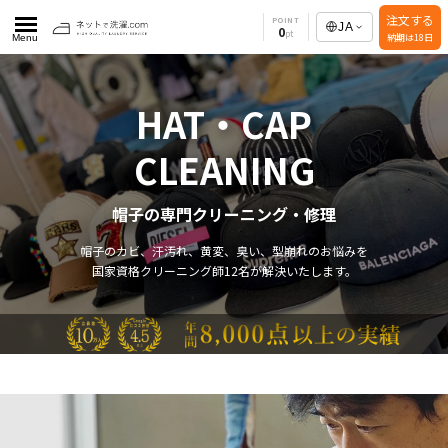
注文する
POINT
JA
0
納期は18日
Menu
HAT・CAP
CLEANING
帽子の専門クリーニング・修理
帽子のカビ、汗汚れ、黄変、臭い、型崩れのお悩みを
国家資格クリーニング師12名が解決いたします。