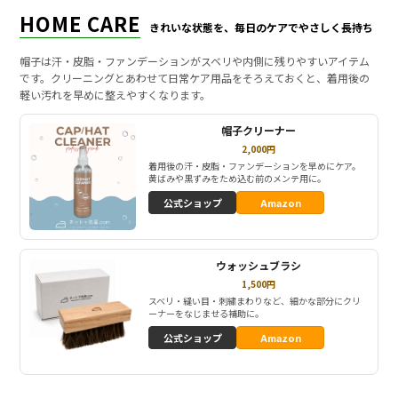
HOME CARE
きれいな状態を、毎日のケアでやさしく長持ち
帽子は汗・皮脂・ファンデーションがスベリや内側に残りやすいアイテム
です。クリーニングとあわせて日常ケア用品をそろえておくと、着用後の
軽い汚れを早めに整えやすくなります。
帽子クリーナー
2,000円
着用後の汗・皮脂・ファンデーションを早めにケア。
黄ばみや黒ずみをため込む前のメンテ用に。
公式ショップ
Amazon
ウォッシュブラシ
1,500円
スベリ・縫い目・刺繍まわりなど、細かな部分にクリ
ーナーをなじませる補助に。
公式ショップ
Amazon