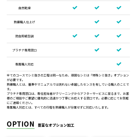
自然乾燥
熟練職人仕上げ
防虫和紙包装
プラチナ専用窓口
専属職人対応
全てのコースでシミ抜きの工程は同一なため、頑固なシミは「特殊シミ抜き」オプション
が必要です。
熟練職人とは、基準やマニュアルでは測れない卓越したセンスを有している職人のことで
す。
プラチナ専用窓口は、専任担当者がクリーニングからアフターサービスに至るまで、お客
様のご相談やご要望に優先的に迅速かつ丁寧にお応えする窓口です。必要に応じてお気軽
にご連絡ください。
専属職人対応とは、すべての行程を熟練職人が分業せずに対応いたします。
OPTION
豊富なオプション加工