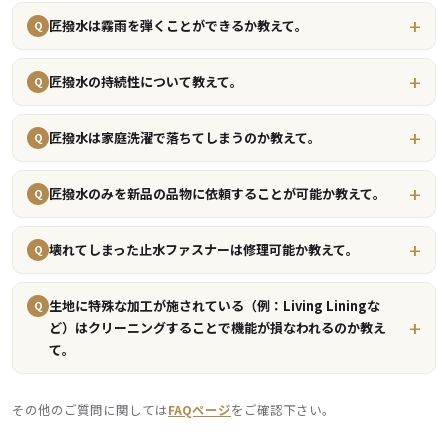
匠撥水は霧雨を弾くことができるか教えて。
Q
匠撥水の持続性について教えて。
Q
匠撥水は家庭洗濯で落ちてしまうのか教えて。
Q
匠撥水のみを新品の品物に依頼することが可能か教えて。
Q
壊れてしまった止水ファスナーは修理可能か教えて。
Q
生地に特殊な加工が施されている（例：Living Liningな
Q
ど）はクリーニングすることで機能が損なわれるのか教え
て。
その他のご質問に関しては
FAQページ
をご確認下さい。