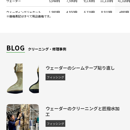
ウェーダー
5,060円
7,590円
9,130円
11,110円
+1,320
ウェーディングジャケット
1,980円
4,950円
6,336円
8,910円
+880円
※価格表記はすべて税込価格です。
ウェーディングベスト
1,650円
4,125円
5,280円
7,425円
+660円
ウェーダー
5,610円
8,415円
10,120円
12,320円
+1,320
GORE-TEX
BLOG
クリーニング・修理事例
ウェーダースーツ
6,160円
9,240円
11,110円
13,530円
+1,320
ウェーディングジャケット
2,420円
6,050円
7,744円
10,890円
+880円
ウェーダーのシームテープ貼り直し
GORE-TEX
フィッシング
ウェーダースーツ
6,710円
10,065円
12,100円
14,740円
+1,320
GOREーTEX
ウェーディングベスト
1,870円
4,675円
5,984円
8,415円
+660円
GORE-TEX
ウェーダーのクリーニングと匠撥水加
工
フィッシングシューズ
5,610円
8,415円
10,120円
12,320円
+2,805
フィッシング
フィッシングブーツ
6,710円
10,065円
12,100円
14,740円
+3,355