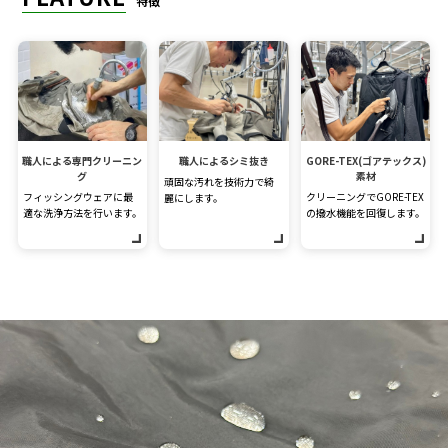
特徴
職人による専門クリーニン
職人によるシミ抜き
GORE-TEX(ゴアテックス)
グ
素材
頑固な汚れを技術力で綺
フィッシングウェアに最
クリーニングでGORE-TEX
麗にします。
適な洗浄方法を行います。
の撥水機能を回復します。