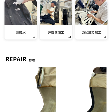
匠撥水
汗抜き加工
カビ取り加工
REPAIR
修理