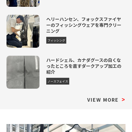
フィッシングシューズ
6,710円
10,065円
12,100円
14,740円
+3,355
GOREーTEX
ヘリーハンセン、フォックスファイヤ
ーのフィッシングウェアを専門クリー
フィッシングブーツ
ニング
7,810円
11,715円
14,080円
17,160円
+3,905
GOREーTEX
フィッシング
キャスティンググローブ
1,650円
3,575円
4,620円
6,490円
+495円
ハードシェル、カナダグースの白くな
ったところを直すダークアップ加工の
紹介
ノースフェイス
VIEW MORE
>