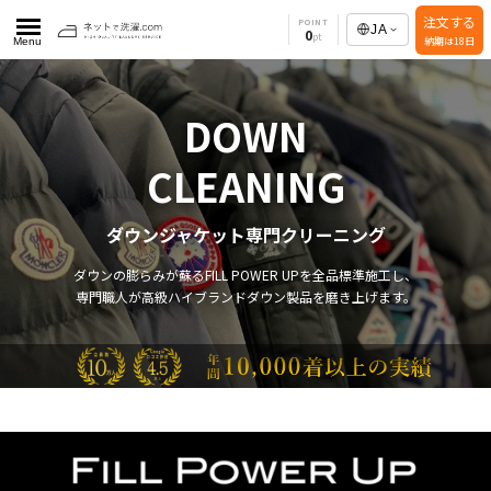
注文する
POINT
JA
0
納期は18日
Menu
DOWN
CLEANING
ダウンジャケット専門クリーニング
ダウンの膨らみが蘇るFILL POWER UPを全品標準施工し、
専門職人が高級ハイブランドダウン製品を磨き上げます。