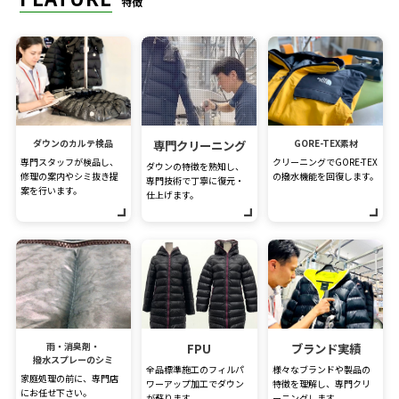
特徴
ダウンのカルテ検品
専門クリーニング
GORE-TEX素材
専門スタッフが検品し、
クリーニングでGORE-TEX
ダウンの特徴を熟知し、
修理の案内やシミ抜き提
の撥水機能を回復します。
専門技術で丁寧に復元・
案を行います。
仕上げます。
雨・消臭剤・
FPU
ブランド実績
撥水スプレーのシミ
全品標準施工のフィルパ
様々なブランドや製品の
家庭処理の前に、専門店
ワーアップ加工でダウン
特徴を理解し、専門クリ
にお任せ下さい。
が蘇ります。
ーニングします。