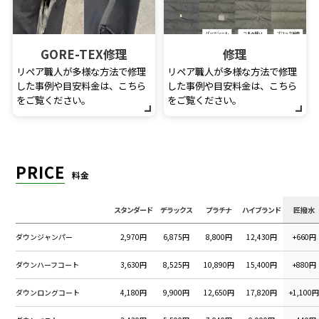
GORE-TEX修理
修理
リペア職人が多様な方法で修理
リペア職人が多様な方法で修理
した事例や目安料金は、こちら
した事例や目安料金は、こちら
をご覧ください。
をご覧ください。
PRICE
料金
スタンダード
デラックス
プラチナ
ハイブランド
匠撥水
ダウンジャンパー
2,970円
6,875円
8,800円
12,430円
+660円
ダウンハーフコート
3,630円
8,525円
10,890円
15,400円
+880円
ダウンロングコート
4,180円
9,900円
12,650円
17,820円
+1,100