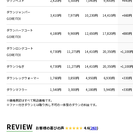
ダウンベスト
2,420円
5,500円
7,040円
9,900円
+440円
ダウンジャンパー
3,410円
7,975円
10,230円
14,410円
+660円
GORE-TEX
ダウンハーフコート
4,180円
9,900円
12,650円
17,820円
+880円
GORE-TEX
ダウンロングコート
4,730円
11,275円
14,410円
20,350円
+1,100
GORE-TEX
ダウンつなぎ
4,730円
11,275円
14,410円
20,350円
+1,100
ダウンレッグウォーマー
1,760円
3,850円
4,950円
6,930円
+330円
ダウンマフラー
1,540円
3,300円
4,180円
5,940円
+330円
※価格表記はすべて税込価格です。
合皮ダウンジャンパー
3,960円
5,940円
7,150円
8,690円
+1,100
※ファー付きダウンとは取り外し不可の一体型のダウンの料金です。
合皮ダウンハーフコート
4,840円
7,260円
8,690円
10,670円
+1,100
REVIEW
合皮ダウンロングコート
5,170円
7,755円
9,350円
11,330円
+1,100
お客様の喜びの声
4.6
(
263
)