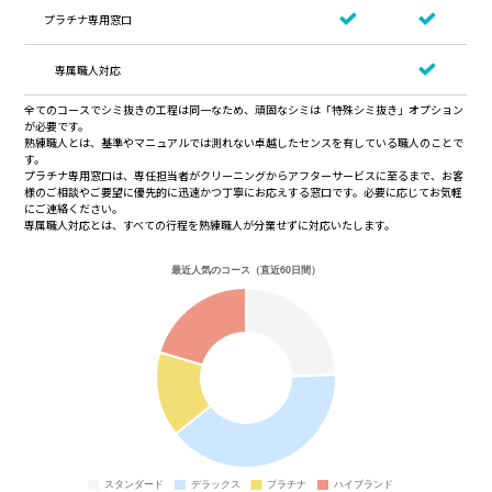
プラチナ専用窓口
専属職人対応
全てのコースでシミ抜きの工程は同一なため、頑固なシミは「特殊シミ抜き」オプション
が必要です。
熟練職人とは、基準やマニュアルでは測れない卓越したセンスを有している職人のことで
す。
プラチナ専用窓口は、専任担当者がクリーニングからアフターサービスに至るまで、お客
様のご相談やご要望に優先的に迅速かつ丁寧にお応えする窓口です。必要に応じてお気軽
にご連絡ください。
専属職人対応とは、すべての行程を熟練職人が分業せずに対応いたします。