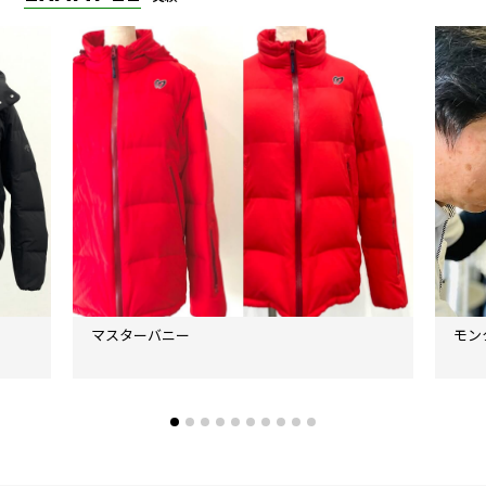
毛皮ファー付ダウンロングコ
9,680円
14,520円
17,380円
21,340円
+1,760
ート
マウンテンダウンジャケット
3,190円
7,425円
9,460円
13,420円
+660円
マウンテンダウンハーフコー
3,520円
8,250円
10,560円
14,850円
+880円
ト
マウンテンダウンジャケット
3,630円
8,525円
10,890円
15,400円
+660円
GORE-TEX
マウンテンダウンハーフコー
ト
4,400円
10,450円
13,420円
18,810円
+880円
GORE-TEX
マスターバニー
モン
ダウンパンツ
2,090円
4,675円
5,940円
8,470円
+495円
ダウンパンツ
2,420円
5,500円
7,040円
9,900円
+495円
GORE-TEX
ダウンスカート
1,980円
4,400円
5,610円
7,920円
+495円