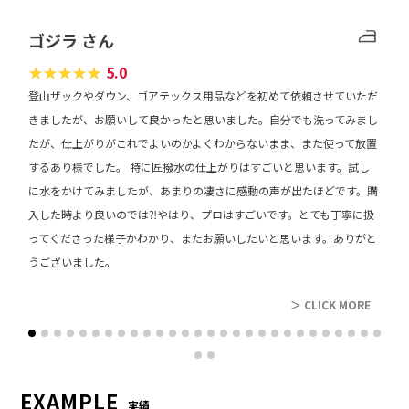
合皮付ダウンジャンパー
3,410円
5,115円
6,160円
7,480円
+1,100
ゴジラ さん
合皮付ダウンハーフコート
3,850円
5,775円
6,930円
8,470円
+1,155
★
★
★
★
★
5.0
レザーダウンジャンパー
9,240円
13,860円
16,610円
20,350円
+2,772
登山ザックやダウン、ゴアテックス用品などを初めて依頼させていただ
レザーダウンハーフコート
10,340円
15,510円
18,590円
22,770円
+3,102
きましたが、お願いして良かったと思いました。自分でも洗ってみまし
たが、仕上がりがこれでよいのかよくわからないまま、また使って放置
レザーダウンロングコート
11,440円
17,160円
20,570円
25,190円
+3,432
するあり様でした。 特に匠撥水の仕上がりはすごいと思います。試し
レザー付ダウンベスト
5,170円
7,755円
9,350円
11,330円
+1,551
に水をかけてみましたが、あまりの凄さに感動の声が出たほどです。購
入した時より良いのでは⁈やはり、プロはすごいです。とても丁寧に扱
レザー付ダウンジャンパー
5,940円
8,910円
10,670円
13,090円
+1,782
ってくださった様子かわかり、またお願いしたいと思います。ありがと
レザー付ダウンハーフコート
6,490円
9,735円
11,660円
14,300円
+1,947
うございました。
レビュー
レザー付ダウンロングコート
8,140円
12,210円
14,630円
17,930円
+2,442
＞ CLICK MORE
毛皮ファー付ダウンジャンパ
6,490円
9,735円
11,660円
14,300円
+1,760
ー
毛皮ファー付ダウンハーフコ
EXAMPLE
8,140円
12,210円
14,630円
17,930円
+1,760
実績
ート