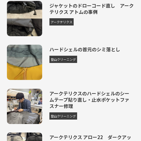
レインコート
2,860円
6,600円
8,470円
11,880円
+1,100
ジャケットのドローコード直し アーク
テリクス アトムの事例
ダウンパンツ
2,090円
4,675円
5,940円
8,470円
+495円
アークテリクス
ダウンパンツ
2,420円
5,500円
7,040円
9,900円
+495円
GORE-TEX
ザック
6,050円
9,075円
10,890円
13,310円
+2,200
ハードシェルの首元のシミ落とし
ザック
登山クリーニング
6,600円
9,900円
11,880円
14,520円
+2,200
30L～
ザック
7,150円
10,725円
12,870円
15,730円
+2,200
50L～
アークテリクスのハードシェルのシー
ザック
ムテープ貼り直し・止水ポケットファ
8,250円
12,375円
14,850円
18,150円
+2,200
70L～
スナー修理
ザック
登山クリーニング
3,850円
5,775円
6,930円
8,470円
+2,200
ジュニア
ザックカバー単品
1,100円
1,650円
1,980円
2,420円
+605円
アークテリクス アロー22 ダークアッ