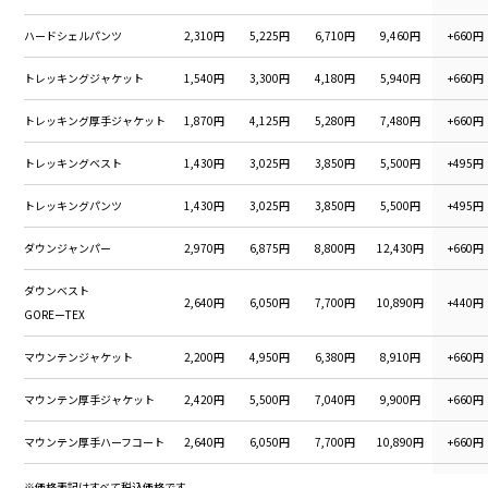
ハードシェルパンツ
2,310円
5,225円
6,710円
9,460円
+660円
トレッキングジャケット
1,540円
3,300円
4,180円
5,940円
+660円
トレッキング厚手ジャケット
1,870円
4,125円
5,280円
7,480円
+660円
トレッキングベスト
1,430円
3,025円
3,850円
5,500円
+495円
トレッキングパンツ
1,430円
3,025円
3,850円
5,500円
+495円
ダウンジャンパー
2,970円
6,875円
8,800円
12,430円
+660円
ダウンベスト
2,640円
6,050円
7,700円
10,890円
+440円
GOREーTEX
マウンテンジャケット
2,200円
4,950円
6,380円
8,910円
+660円
マウンテン厚手ジャケット
2,420円
5,500円
7,040円
9,900円
+660円
マウンテン厚手ハーフコート
2,640円
6,050円
7,700円
10,890円
+660円
マウンテンダウンジャケット
3,190円
7,425円
9,460円
13,420円
+660円
※価格表記はすべて税込価格です。