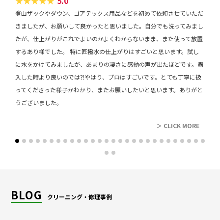
★
★
★
★
★
5.0
GORE-TEX
登山ザックやダウン、ゴアテックス用品などを初めて依頼させていただ
マウンテンダウンハーフコー
きましたが、お願いして良かったと思いました。自分でも洗ってみまし
ト
4,400円
10,450円
13,420円
18,810円
+880円
たが、仕上がりがこれでよいのかよくわからないまま、また使って放置
GORE-TEX
するあり様でした。 特に匠撥水の仕上がりはすごいと思います。試し
に水をかけてみましたが、あまりの凄さに感動の声が出たほどです。購
マウンテンダウンベスト
2,310円
5,225円
6,710円
9,460円
+440円
GORE-TEX
入した時より良いのでは⁈やはり、プロはすごいです。とても丁寧に扱
ってくださった様子かわかり、またお願いしたいと思います。ありがと
マウンテンベスト
2,090円
4,675円
5,940円
8,470円
+660円
うございました。
GORE-TEX
レビュー
マウンテンパンツ
＞ CLICK MORE
1,980円
4,400円
5,610円
7,920円
+495円
GORE-TEX
マウンテン厚手パンツ
2,310円
5,225円
6,710円
9,460円
+495円
GOREーTEX
レインジャケット
2,310円
5,225円
6,710円
9,460円
+660円
BLOG
クリーニング・修理事例
レインパンツ
1,540円
3,300円
4,180円
5,940円
+495円