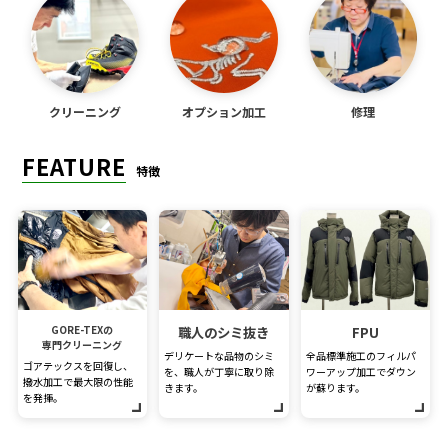
クリーニング
オプション加工
修理
FEATURE
特徴
GORE-TEXの
職人のシミ抜き
FPU
専門クリーニング
デリケートな品物のシミ
全品標準施工のフィルパ
ゴアテックスを回復し、
を、職人が丁寧に取り除
ワーアップ加工でダウン
撥水加工で最大限の性能
きます。
が蘇ります。
を発揮。