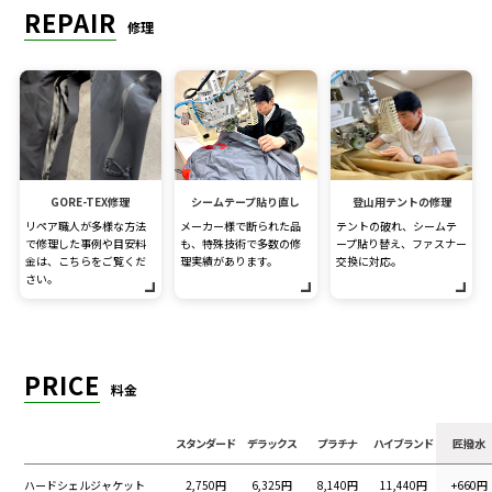
REPAIR
修理
GORE-TEX修理
シームテープ貼り直し
登山用テントの修理
リペア職人が多様な方法
メーカー様で断られた品
テントの破れ、シームテ
で修理した事例や目安料
も、特殊技術で多数の修
ープ貼り替え、ファスナー
金は、こちらをご覧くだ
理実績があります。
交換に対応。
さい。
PRICE
料金
スタンダード
デラックス
プラチナ
ハイブランド
匠撥水
ハードシェルジャケット
2,750円
6,325円
8,140円
11,440円
+660円