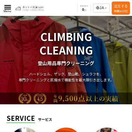
注文する
POINT
JA
0
納期は18日
Menu
CLIMBING
CLEANING
登山用品専門クリーニング
ハードシェル、ザック、登山靴、シュラフを、
専門クリーニングと匠撥水で機能性を最大限引き出します。
SERVICE
サービス