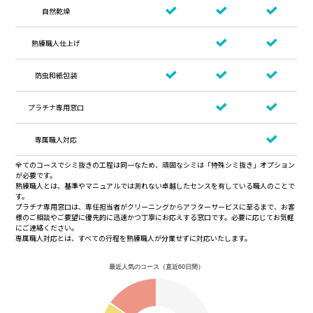
自然乾燥
熟練職人仕上げ
防虫和紙包装
プラチナ専用窓口
専属職人対応
全てのコースでシミ抜きの工程は同一なため、頑固なシミは「特殊シミ抜き」オプション
が必要です。
熟練職人とは、基準やマニュアルでは測れない卓越したセンスを有している職人のことで
す。
プラチナ専用窓口は、専任担当者がクリーニングからアフターサービスに至るまで、お客
様のご相談やご要望に優先的に迅速かつ丁寧にお応えする窓口です。必要に応じてお気軽
にご連絡ください。
専属職人対応とは、すべての行程を熟練職人が分業せずに対応いたします。