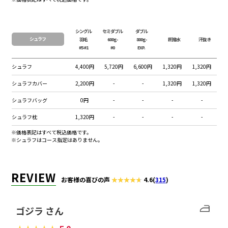
マウンテンダウンハーフコー
3,520円
8,250円
10,560円
14,850円
+880円
ト
シングル
セミダブル
ダブル
シュラフ
羽毛
600g-
800g-
匠撥水
汗抜き
#5-#1
#0
EXP.
マウンテンダウンベスト
2,090円
4,675円
5,940円
8,470円
+440円
シュラフ
4,400円
5,720円
6,600円
1,320円
1,320円
マウンテンベスト
1,650円
3,575円
4,620円
6,490円
+660円
シュラフカバー
2,200円
-
-
1,320円
1,320円
マウンテンパンツ
1,650円
3,575円
4,620円
6,490円
+495円
シュラフバッグ
0円
-
-
-
-
マウンテン厚手パンツ
1,980円
4,400円
5,610円
7,920円
+495円
シュラフ枕
1,320円
-
-
-
-
マウンテンジャケット
※価格表記はすべて税込価格です。
2,750円
6,325円
8,140円
11,440円
+660円
GORE-TEX
※シュラフはコース指定はありません。
マウンテン厚手ジャケット
2,970円
6,875円
8,800円
12,430円
+660円
GORE-TEX
REVIEW
お客様の喜びの声
4.6
(
315
)
マウンテン厚手ハーフコート
3,300円
7,700円
9,900円
13,860円
+660円
GOREーTEX
ゴジラ さん
マウンテンダウンジャケット
3,630円
8,525円
10,890円
15,400円
+660円