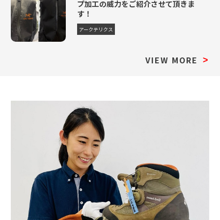
プ加工の威力をご紹介させて頂きま
登山用ベビーキャリア
7,700円
11,550円
13,860円
16,940円
+2,200
す！
登山靴
6,600円
9,900円
11,880円
14,520円
+3,300
アークテリクス
登山靴
3,850円
5,775円
6,930円
8,470円
+1,925
VIEW MORE
ジュニア
>
登山用ロープ
1,650円
2,475円
2,970円
3,630円
+825円
登山ハーネス
4,950円
7,425円
8,910円
10,890円
+2,475
トレッキンググローブ
1,540円
3,300円
4,180円
5,940円
+495円
トレッキングスノーグローブ
1,870円
4,125円
5,280円
7,480円
+495円
レッグカバー
1,650円
3,575円
4,620円
6,490円
+495円
登山ヘルメット
3,300円
4,950円
5,940円
7,260円
+1,650