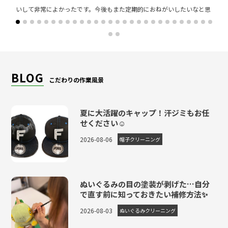
いして非常によかったです。今後もまた定期的におねがいしたいなと思
います。ありがとうございました。
レビュー
＞ CLICK MORE
BLOG
こだわりの作業風景
夏に大活躍のキャップ！汗ジミもお任
せください☺
2026-08-06
帽子クリーニング
ぬいぐるみの目の塗装が剥げた…自分
で直す前に知っておきたい補修方法✨
2026-08-03
ぬいぐるみクリーニング