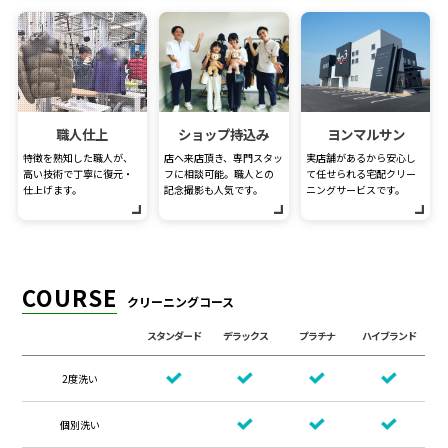
職人仕上
ショップ持込み
ヨンマルサン
特徴を熟知した職人が、
店へ来店頂き、専門スタッ
実店舗があるから安心し
高い技術で丁寧に復元・
フに相談可能。職人との
て任せられる宅配クリー
仕上げます。
記念撮影も人気です。
ニングサービスです。
COURSE
クリーニングコース
スタンダード
デラックス
プラチナ
ハイブランド
2度洗い
個別洗い