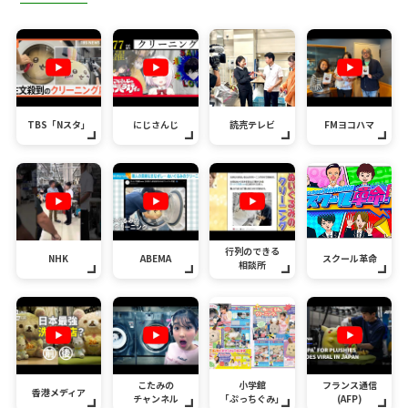
TBS「Nスタ」
にじさんじ
読売テレビ
FMヨコハマ
行列のできる
NHK
ABEMA
スクール革命
相談所
こたみの
小学館
フランス通信
香港メディア
チャンネル
「ぷっちぐみ」
(AFP)