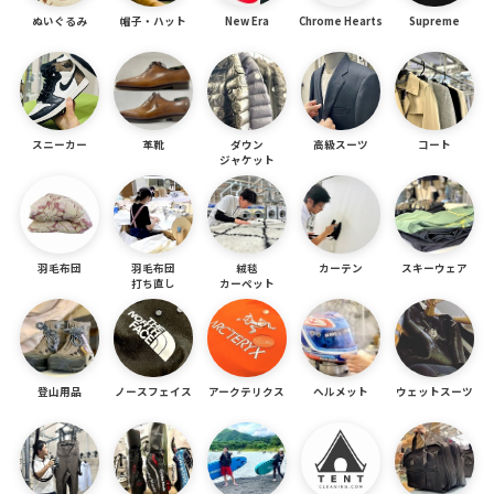
ぬいぐるみ
帽子・ハット
New Era
Chrome Hearts
Supreme
スニーカー
革靴
ダウン
高級スーツ
コート
ジャケット
羽毛布団
羽毛布団
絨毯
カーテン
スキーウェア
打ち直し
カーペット
登山用品
ノースフェイス
アークテリクス
ヘルメット
ウェットスーツ