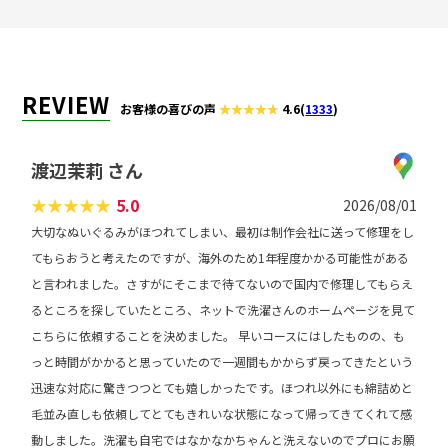
REVIEW
お客様の喜びの声
4.6
(
1333
)
渡辺茉莉 さん
★
★
★
★
★
5.0
2026/08/01
大切なぬいぐるみがほつれてしまい、最初は制作会社に送って修理をし
てもらおうと考えたのですが、海外のため1年程度かかる可能性がある
と言われました。さすがにそこまで待てないので国内で修理してもらえ
るところを探していたところ、ネットで洗濯さんのホームページを見て
こちらに依頼することを決めました。 早いコースにはしたものの、も
っと時間がかかると思っていたので一週間もかからず戻ってきたという
迅速な対応に驚きつつとても嬉しかったです。ほつれ以外にも綿詰めと
毛並み直しも依頼してとてもきれいな状態になって帰ってきてくれて感
動しました。洗濯も自宅ではなかなかちゃんと洗えないのでプロにお願