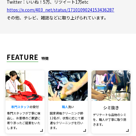
Twitter：いいね！5万、リツイート1万etc
https://x.com/403_net/status/1710109024153436287
その他、テレビ、雑誌などに取り上げられています。
FEATURE
特徴
専門スタッフ
の受付
職人
洗い
シミ抜き
専門スタッフが丁寧に検
国家資格クリーニング師
デリケートな品物のシミ
品し、お客様のご要望に
12名が、状態に応じて最
を、職人が丁寧に取り除
寄り添ったご提案をいた
適なクリーニングを行い
きます。
します。
ます。