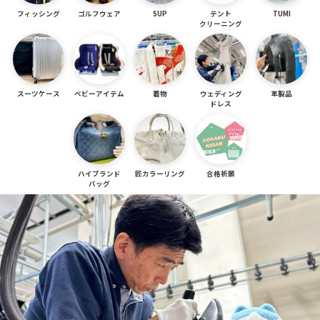
フィッシング
ゴルフウェア
SUP
テント
TUMI
クリーニング
スーツケース
ベビーアイテム
着物
ウェディング
革製品
ドレス
ハイブランド
匠カラーリング
合格祈願
バッグ