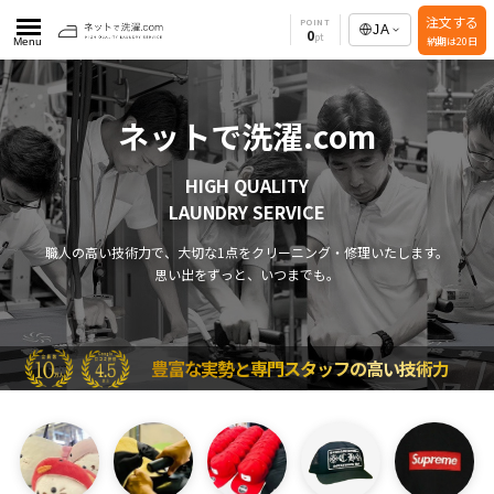
注文する
POINT
JA
0
納期は20日
Menu
ネットで洗濯.com
HIGH QUALITY
LAUNDRY SERVICE
職人の高い技術力で、大切な1点をクリーニング・修理いたします。
思い出をずっと、いつまでも。
豊富な実勢と専門スタッフの高い技術力