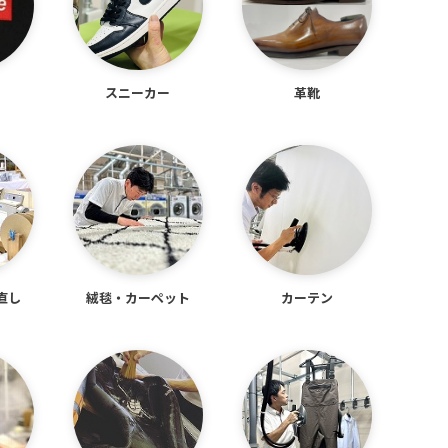
スニーカー
革靴
直し
絨毯
・
カーペット
カーテン