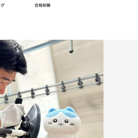
ング
合格祈願