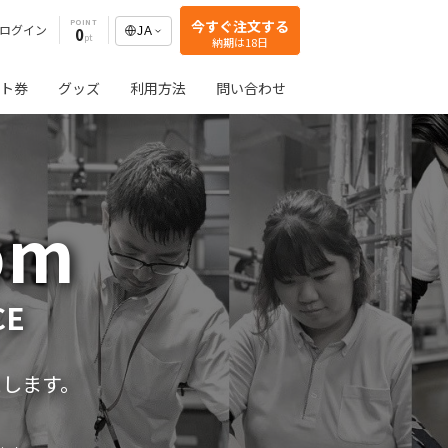
今すぐ注文する
POINT
ログイン
0
JA
納期は18日
ト券
グッズ
利用方法
問い合わせ
om
CE
たします。